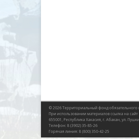
© 2026 Территориальный фонд обязательного 
При использовании материалов ссылка на
сайт
655001, Республика Хакасия, г. Абакан, ул. Пушки
Телефон: 8 (3902) 35-85-26
Горячая линия: 8 (800) 350-42-25