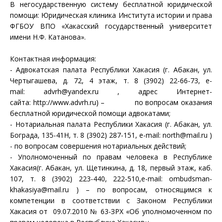
В негосударственную систему бесплатной юридической
помощи: Юридическая клиника Института истории и права
ФГБОУ ВПО «Хакасский государственный университет
имени Н.Ф. Катанова».
Контактная информация:
- Адвокатская палата Республики Хакасия (г. Абакан, ул.
Чертыгашева, д. 72, 4 этаж, т. 8 (3902) 22-66-73, e-
mail:
advrh@yandex.ru
, адрес Интернет-
сайта:
http://www.advrh.ru
) – по вопросам оказания
бесплатной юридической помощи адвокатами;
- Нотариальная палата Республики Хакасия (г. Абакан, ул.
Бограда, 135-41Н, т. 8 (3902) 287-151, e-mail:
north@mail.ru
)
- по вопросам совершения нотариальных действий;
- Уполномоченный по правам человека в Республике
Хакасия(г. Абакан, ул. Щетинкина, д. 18, первый этаж, каб.
107, т. 8 (3902) 223-440, 222-510,e-mail:
ombudsman-
khakasiya@mail.ru
) – по вопросам, относящимся к
компетенции в соответствии с Законом Республики
Хакасия от 09.07.2010 № 63-ЗРХ «Об уполномоченном по